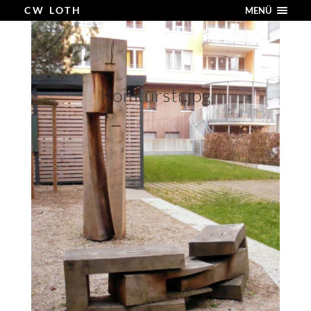
CW LOTH
MENÜ
Komturstr.jpg